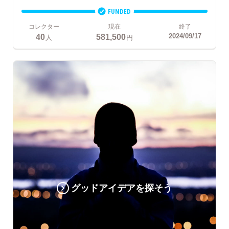
FUNDED
コレクター
現在
終了
40
581,500
2024/09/17
人
円
グッドアイデアを探そう