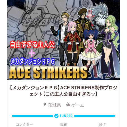
【メカダンジョンＲＰＧ】ACE STRIKERS制作プロジ
ェクト【この主人公自由すぎるッ】
茨城県
ゲーム
FUNDED
コレクター
現在
終了