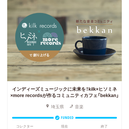
インディーズミュージックに未来を！kilk×ヒソミネ
×more recordsが作るコミュニティカフェ「bekkan」
埼玉県
音楽
FUNDED
コレクター
現在
終了