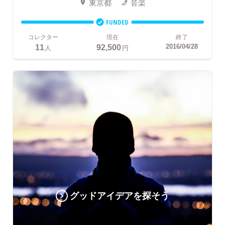
東京都
音楽
FUNDED
コレクター
現在
終了
11
92,500
2016/04/28
人
円
グッドアイデアを探そう