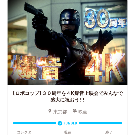
【ロボコップ】
３０周年を４K爆音上映会でみんなで
盛大に祝おう！！
東京都
映画
FUNDED
コレクター
現在
終了