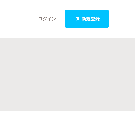
ログイン
新規登録
クト
最新進捗報告から探す