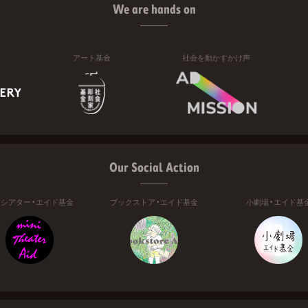
We are hands on
アート基金
社会を動かすかけ声
Our Social Action
ニシアター・エイド基金
ブックストア・エイド基金
小劇場・エイド基