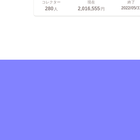
コレクター
現在
終了
280
2,016,555
2022/05/3
人
円