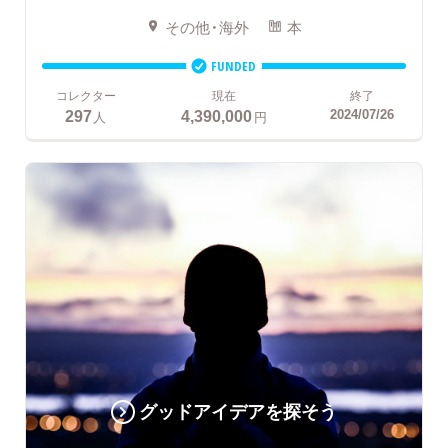
その他・海外
本
FUNDED
コレクター
現在
終了
297
4,390,000
2024/07/26
人
円
グッドアイデアを探そう