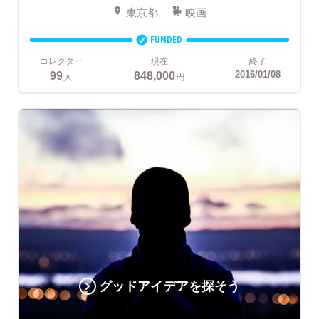
東京都
映画
FUNDED
コレクター
現在
終了
99
848,000
2016/01/08
人
円
グッドアイデアを探そう