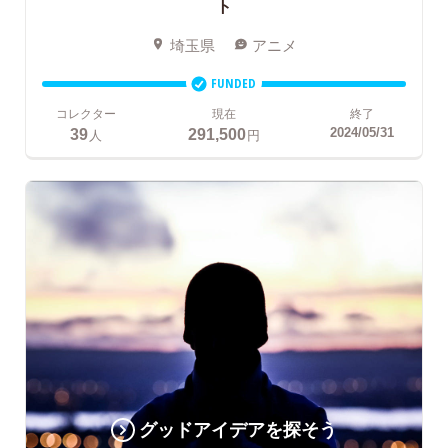
ト
埼玉県
アニメ
FUNDED
コレクター
現在
終了
39
291,500
2024/05/31
人
円
グッドアイデアを探そう