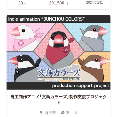
39
291,500
2024/05/31
人
円
自主制作アニメ「文鳥カラーズ」制作支援プロジェク
ト
埼玉県
アニメ