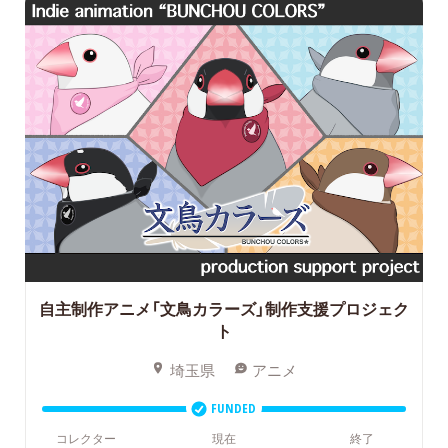
自主制作アニメ「文鳥カラーズ」制作支援プロジェク
ト
埼玉県
アニメ
FUNDED
コレクター
現在
終了