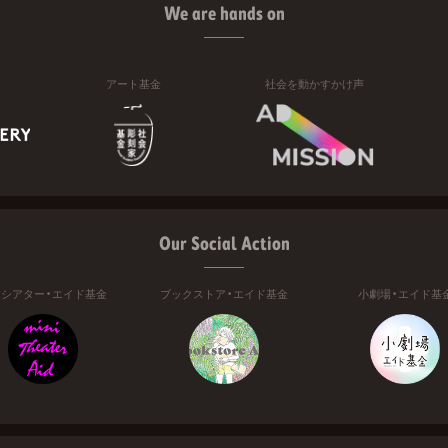
We are hands on
アート基金
社会を動かすかけ声
Our Social Action
ニシアター・エイド基金
ブックストア・エイド基金
小劇場・エイド基