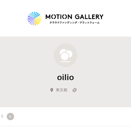
Highlight
人気のプロジェクト
新着プロジェクト
終了間近のプロジェ
oilio
Feature
タグから探す
キュレーターから探す
特集から探す
東京都
Legendary
クト
0
最新達成プロジェクト
調達額が大きいプロジェクト