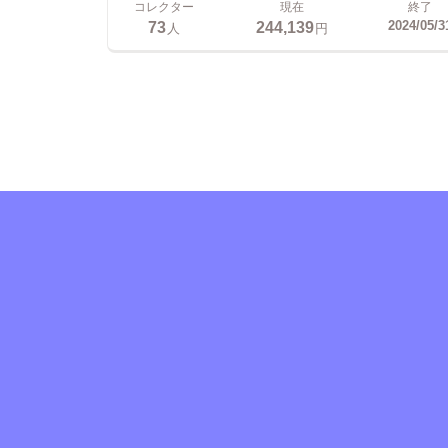
コレクター
現在
終了
73
244,139
2024/05/3
人
円