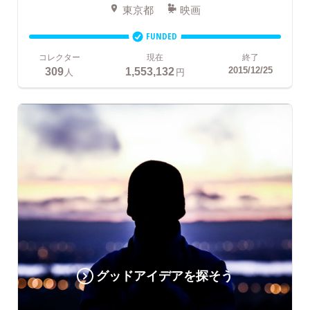
東京都
映画
FUNDED
コレクター
現在
終了
309
1,553,132
2015/12/25
人
円
グッドアイデアを探そう