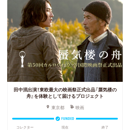
田中泯出演！東欧最大の映画祭正式出品『蜃気楼の
舟』を体験として届けるプロジェクト
東京都
映画
FUNDED
コレクター
現在
終了