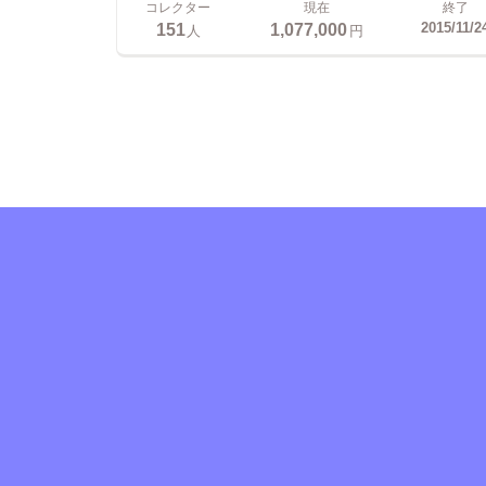
コレクター
現在
終了
151
1,077,000
2015/11/2
人
円