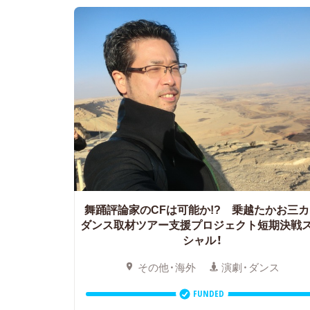
舞踊評論家のCFは可能か!? 乗越たかお三カ
ダンス取材ツアー支援プロジェクト短期決戦
シャル！
その他・海外
演劇・ダンス
FUNDED