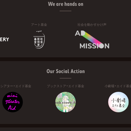
We are hands on
アート基金
社会を動かすかけ声
Our Social Action
ニシアター・エイド基金
ブックストア・エイド基金
小劇場・エイド基