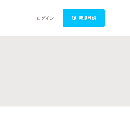
ログイン
新規登録
クト
最新進捗報告から探す