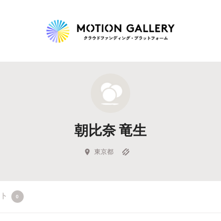
Highlight
人気のプロジェクト
新着プロジェクト
終了間近のプロジェ
朝比奈 竜生
Feature
タグから探す
キュレーターから探す
特集から探す
東京都
Legendary
クト
0
最新達成プロジェクト
調達額が大きいプロジェクト