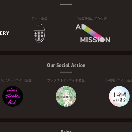
アート基金
社会を動かすかけ声
Our Social Action
ニシアター・エイド基金
ブックストア・エイド基金
小劇場・エイド基