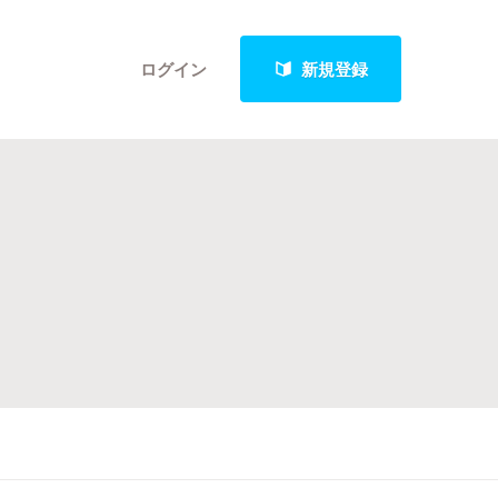
ログイン
新規登録
クト
最新進捗報告から探す