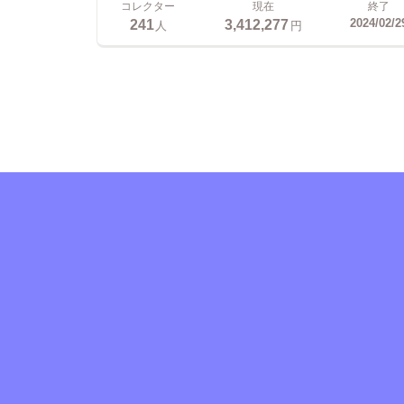
コレクター
現在
終了
241
3,412,277
2024/02/2
人
円