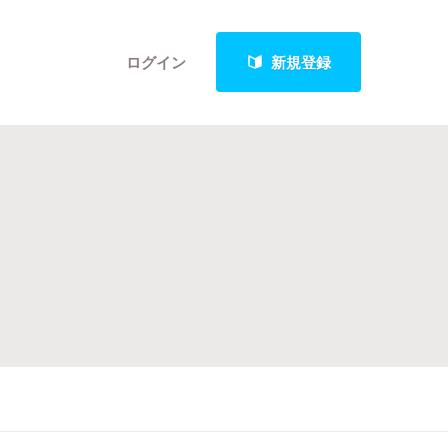
ログイン
新規登録
クト
最新進捗報告から探す