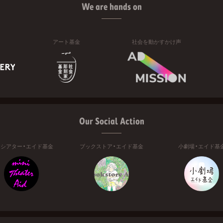
We are hands on
アート基金
社会を動かすかけ声
Our Social Action
ニシアター・エイド基金
ブックストア・エイド基金
小劇場・エイド基