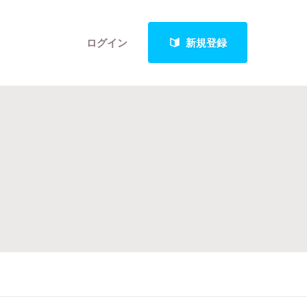
ログイン
新規登録
クト
最新進捗報告から探す