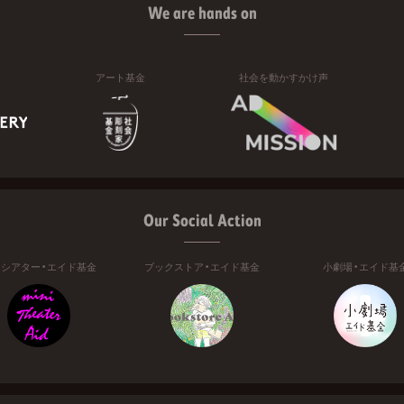
We are hands on
アート基金
社会を動かすかけ声
Our Social Action
ニシアター・エイド基金
ブックストア・エイド基金
小劇場・エイド基