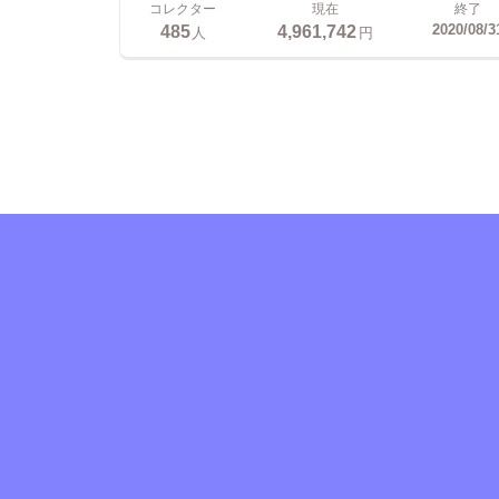
コレクター
現在
終了
485
4,961,742
2020/08/3
人
円