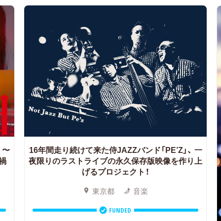
〜
16年間走り続けて来た侍JAZZバンド「PE’Z」、 一
禍
夜限りのラストライブの永久保存版映像を作り上
げるプロジェクト！
東京都
音楽
FUNDED