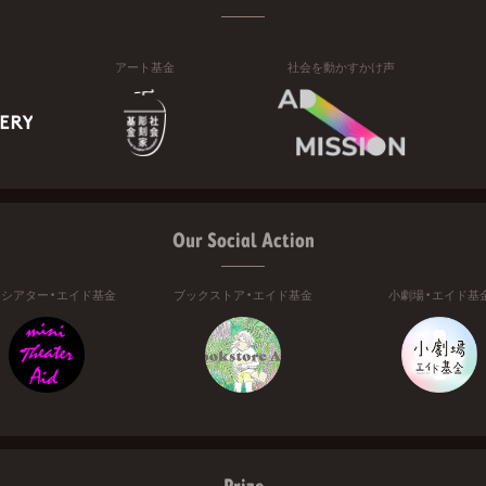
アート基金
社会を動かすかけ声
Our Social Action
ニシアター・エイド基金
ブックストア・エイド基金
小劇場・エイド基