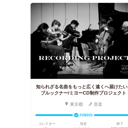
知られざる名曲をもっと広く遠くへ届けたい
ブルックナー/ミヨーCD制作プロジェクト
東京都
音楽
FUNDED
コレクター
現在
終了