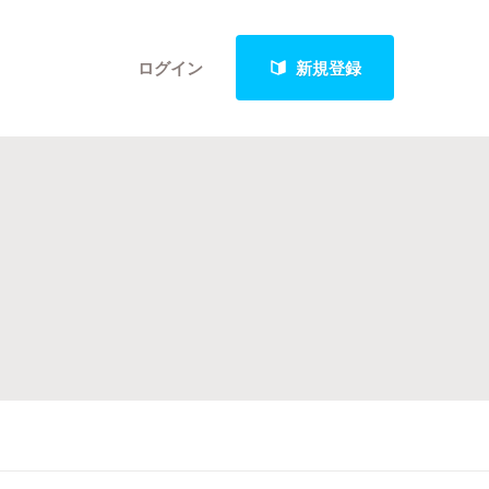
ログイン
新規登録
クト
最新進捗報告から探す