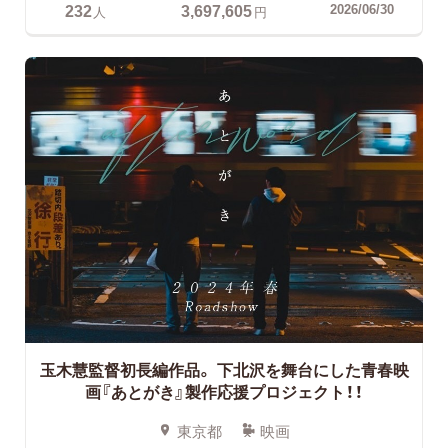
232
3,697,605
2026/06/30
人
円
玉木慧監督初長編作品。
下北沢を舞台にした青春映
画『あとがき』製作応援プロジェクト！！
東京都
映画