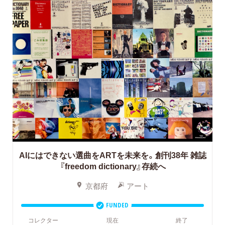
AIにはできない選曲をARTを未来を。創刊38年 雑誌
『freedom dictionary』存続へ
京都府
アート
FUNDED
コレクター
現在
終了