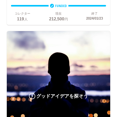
FUNDED
コレクター
現在
終了
119
212,500
2024/01/23
人
円
グッドアイデアを探そう