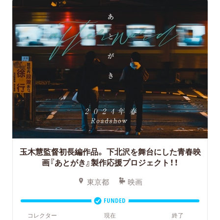
玉木慧監督初長編作品。
下北沢を舞台にした青春映
画『あとがき』製作応援プロジェクト！！
東京都
映画
FUNDED
コレクター
現在
終了