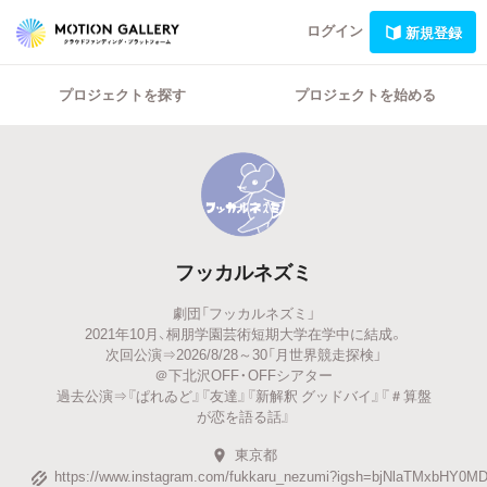
ログイン
新規登録
プロジェクトを探す
プロジェクトを始める
フッカルネズミ
劇団「フッカルネズミ」
2021年10月、桐朋学園芸術短期大学在学中に結成。
次回公演⇒2026/8/28～30「月世界競走探検」
＠下北沢OFF・OFFシアター
過去公演⇒『ぱれゐど』『友達』『新解釈 グッドバイ』『＃算盤
が恋を語る話』
東京都
https://www.instagram.com/fukkaru_nezumi?igsh=bjNlaTMxbHY0M