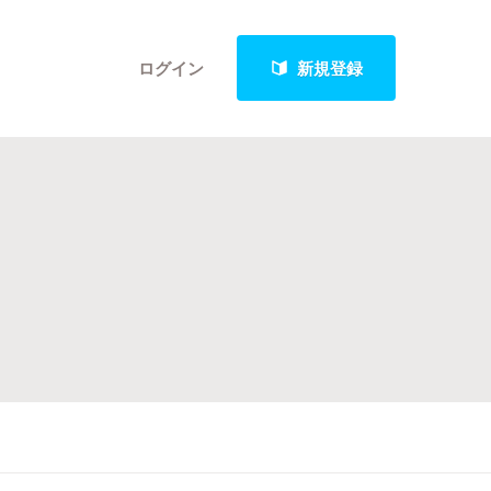
ログイン
新規登録
クト
最新進捗報告から探す