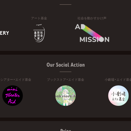
アート基金
社会を動かすかけ声
Our Social Action
ニシアター・エイド基金
ブックストア・エイド基金
小劇場・エイド基