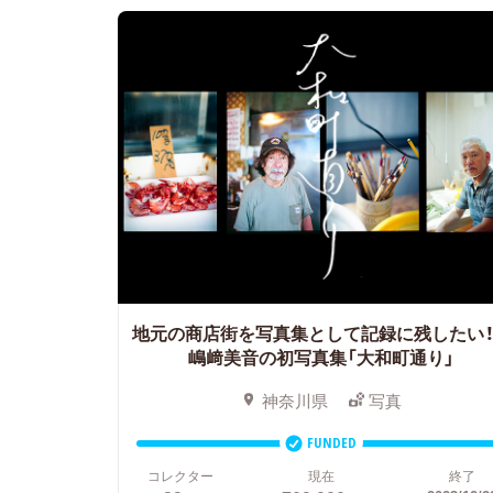
地元の商店街を写真集として記録に残した
嶋﨑美音の初写真集「大和町通り」
神奈川県
写真
FUNDED
コレクター
現在
終了