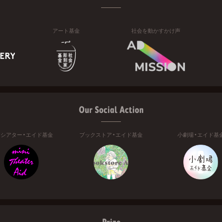
アート基金
社会を動かすかけ声
Our Social Action
ニシアター・エイド基金
ブックストア・エイド基金
小劇場・エイド基