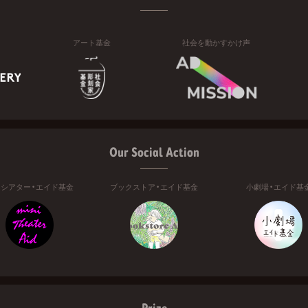
アート基金
社会を動かすかけ声
Our Social Action
ニシアター・エイド基金
ブックストア・エイド基金
小劇場・エイド基