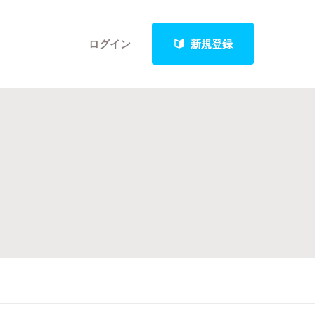
ログイン
新規登録
クト
最新進捗報告から探す