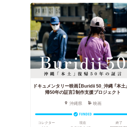
ドキュメンタリー映画【Buridii 50_沖縄 「本土
帰50年の証言】制作支援プロジェクト
沖縄県
映画
FUNDED
コレクター
現在
終了