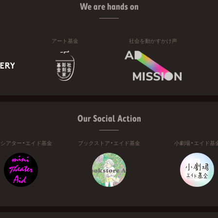
We are hands on
アート基金
社会を動かすかけ声
Our Social Action
ニシアター・エイド基金
ブックストア・エイド基金
小劇場・エイド基