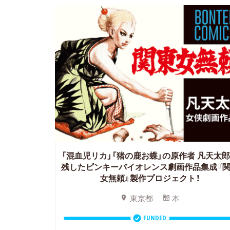
「混血児リカ」「猪の鹿お蝶」の原作者 凡天太
残したピンキーバイオレンス劇画作品集成『
女無頼』製作プロジェクト！
東京都
本
FUNDED