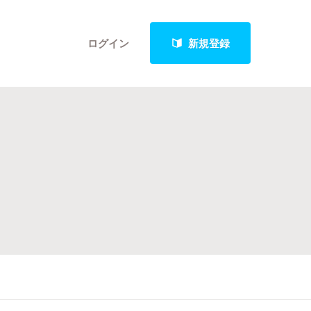
ログイン
新規登録
クト
最新進捗報告から探す