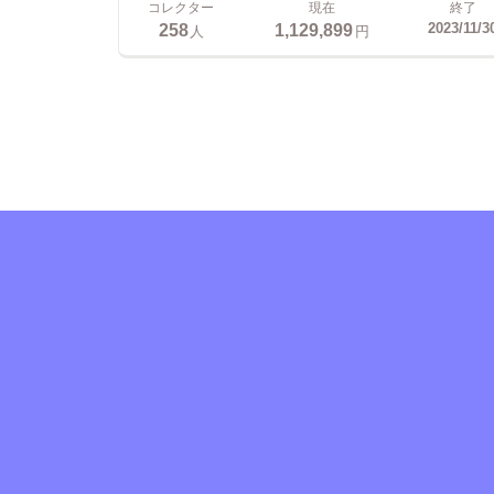
コレクター
現在
終了
258
1,129,899
2023/11/3
人
円