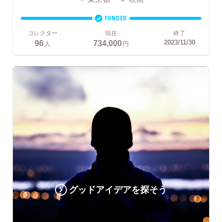
FUNDED
コレクター
現在
終了
96
734,000
2023/11/30
人
円
グッドアイデアを探そう