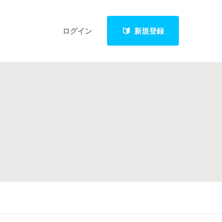
ログイン
新規登録
クト
最新進捗報告から探す