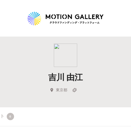
Highlight
人気のプロジェクト
新着プロジェクト
終了間近のプロジェ
吉川 由江
Feature
タグから探す
キュレーターから探す
特集から探す
東京都
Legendary
クト
0
最新達成プロジェクト
調達額が大きいプロジェクト