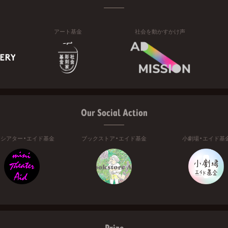
アート基金
社会を動かすかけ声
Our Social Action
ニシアター・エイド基金
ブックストア・エイド基金
小劇場・エイド基