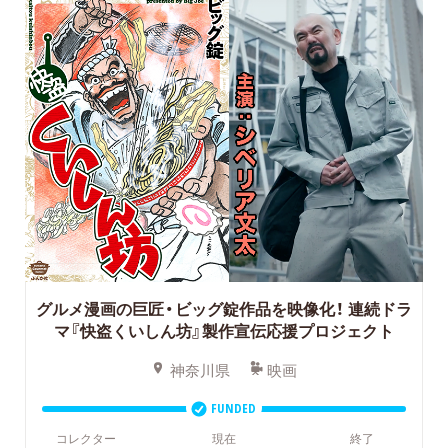
グルメ漫画の巨匠・ビッグ錠作品を映像化！
連続ドラ
マ『快盗くいしん坊』製作宣伝応援プロジェクト
神奈川県
映画
FUNDED
コレクター
現在
終了