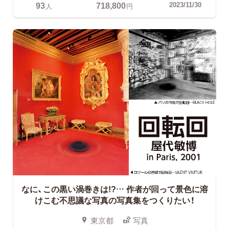
93
718,800
2023/11/30
人
円
なに、この黒い渦巻きは!?…
作者が回って景色に溶
けこむ不思議な写真の写真集をつくりたい！
東京都
写真