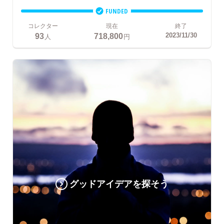
FUNDED
コレクター
現在
終了
93
718,800
2023/11/30
人
円
グッドアイデアを探そう