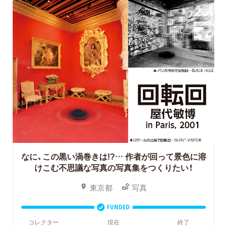
なに、この黒い渦巻きは!?…
作者が回って景色に溶
けこむ不思議な写真の写真集をつくりたい！
東京都
写真
FUNDED
コレクター
現在
終了