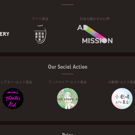
アート基金
社会を動かすかけ声
Our Social Action
ニシアター・エイド基金
ブックストア・エイド基金
小劇場・エイド基