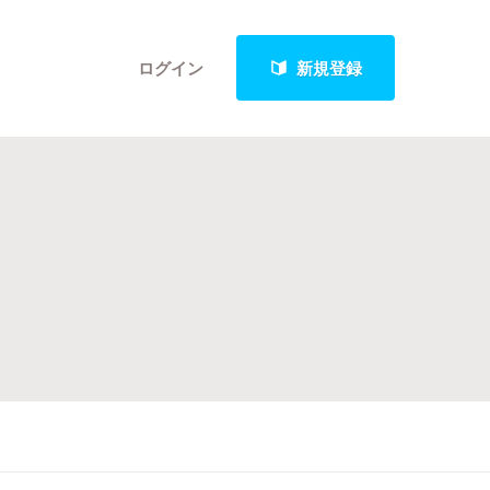
ログイン
新規登録
クト
最新進捗報告から探す