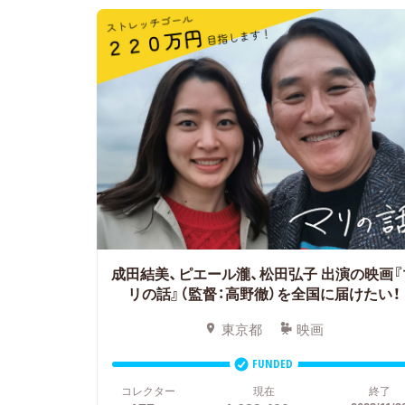
成田結美、ピエール瀧、松田弘子 出演の映画『
リの話』（監督：高野徹）を全国に届けたい！
東京都
映画
FUNDED
コレクター
現在
終了