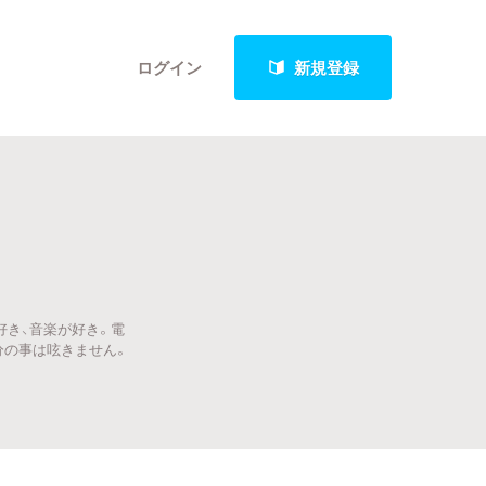
ログイン
新規登録
クト
好き、音楽が好き。電
最新進捗報告から探す
分の事は呟きません。