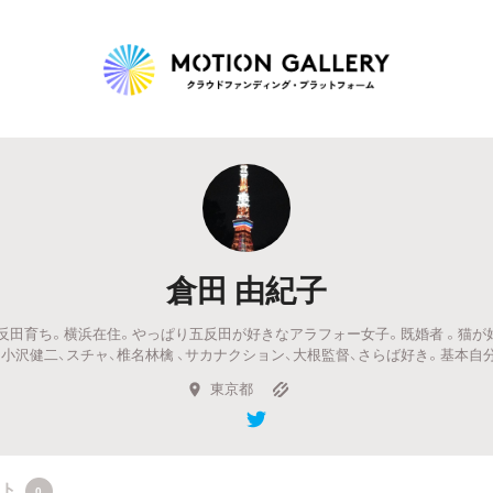
Highlight
人気のプロジェクト
新着プロジェクト
終了間近のプロジェ
倉田 由紀子
Feature
反田育ち。横浜在住。やっぱり五反田が好きなアラフォー女子。既婚者 。猫が
タグから探す
キュレーターから探す
特集から探す
、小沢健二、スチャ、椎名林檎 、サカナクション、大根監督、さらば好き。基本自
東京都
Legendary
最新達成プロジェクト
調達額が大きいプロジェクト
クト
0