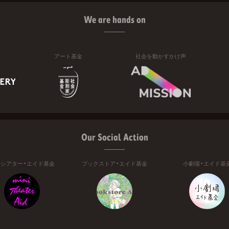
We are hands on
アート基金
社会を動かすかけ声
Our Social Action
ニシアター・エイド基金
ブックストア・エイド基金
小劇場・エイド基