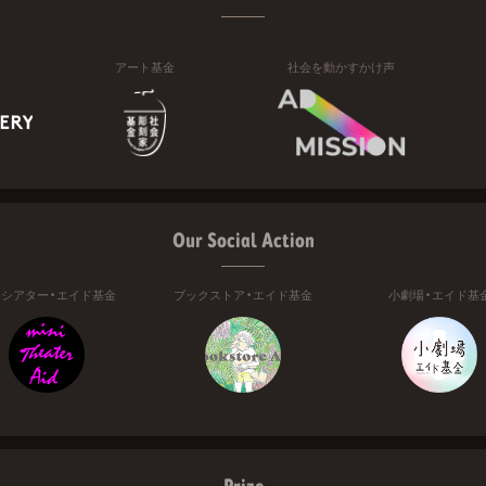
アート基金
社会を動かすかけ声
Our Social Action
ニシアター・エイド基金
ブックストア・エイド基金
小劇場・エイド基