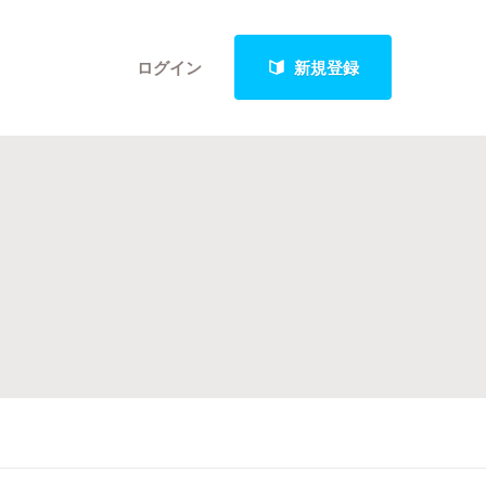
ログイン
新規登録
クト
最新進捗報告から探す