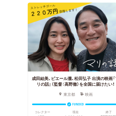
成田結美、ピエール瀧、松田弘子 出演の映画『
リの話』（監督：高野徹）を全国に届けたい！
東京都
映画
FUNDED
コレクター
現在
終了