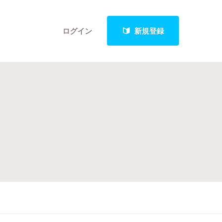
ログイン
新規登録
クト
最新進捗報告から探す