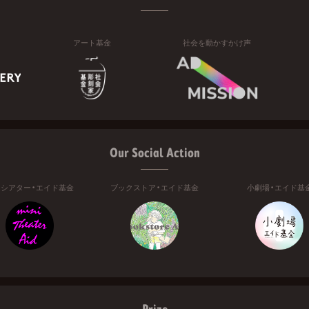
アート基金
社会を動かすかけ声
Our Social Action
ニシアター・エイド基金
ブックストア・エイド基金
小劇場・エイド基