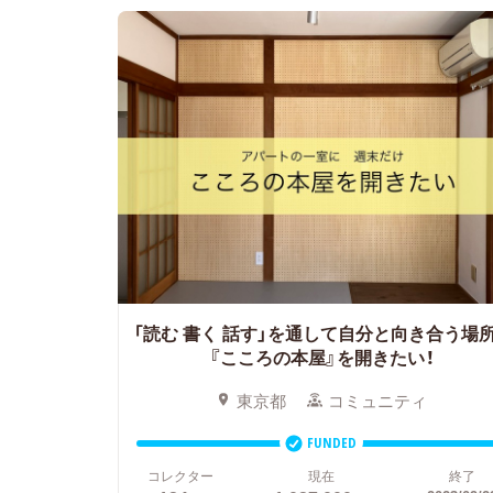
「読む 書く 話す」を通して自分と向き合う場
『こころの本屋』を開きたい！
東京都
コミュニティ
FUNDED
コレクター
現在
終了