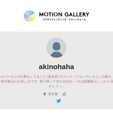
Highlight
人気のプロジェクト
新着プロジェクト
終了間近のプロジェ
akinohaha
Feature
ルパーなどの仕事をしてました（過去形）ボランティアもいろいろと。介護や
タグから探す
キュレーターから探す
特集から探す
を毎日観るのが楽しみです。親子揃って本が大好き～！今は図書館もしっかり活
がとう～。
東京都
Legendary
最新達成プロジェクト
調達額が大きいプロジェクト