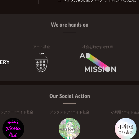
We are hands on
アート基金
社会を動かすかけ声
Our Social Action
ニシアター・エイド基金
ブックストア・エイド基金
小劇場・エイド基