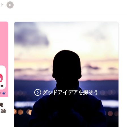
クト
0
グッドアイデアを探そう
発
と踊