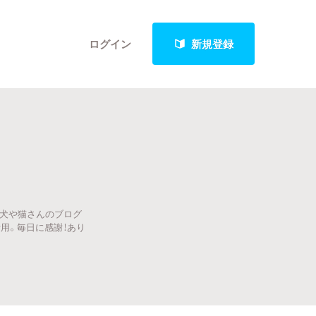
ログイン
新規登録
クト
、犬や猫さんのブログ
最新進捗報告から探す
用。毎日に感謝！あり