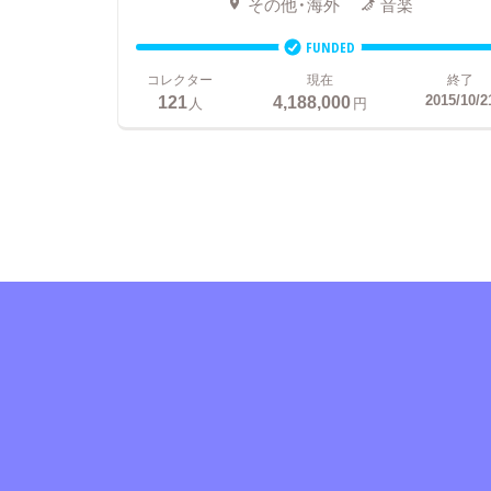
その他・海外
音楽
FUNDED
コレクター
現在
終了
121
4,188,000
2015/10/2
人
円