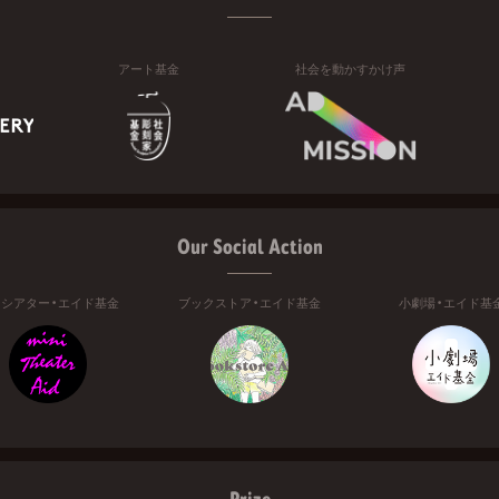
アート基金
社会を動かすかけ声
Our Social Action
ニシアター・エイド基金
ブックストア・エイド基金
小劇場・エイド基