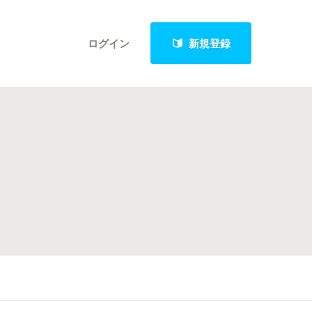
ログイン
新規登録
クト
最新進捗報告から探す