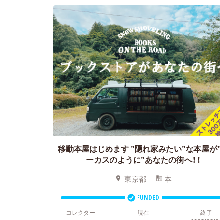
移動本屋はじめます
”隠れ家みたい”な本屋が
ーカスのように”あなたの街へ！！
東京都
本
FUNDED
コレクター
現在
終了