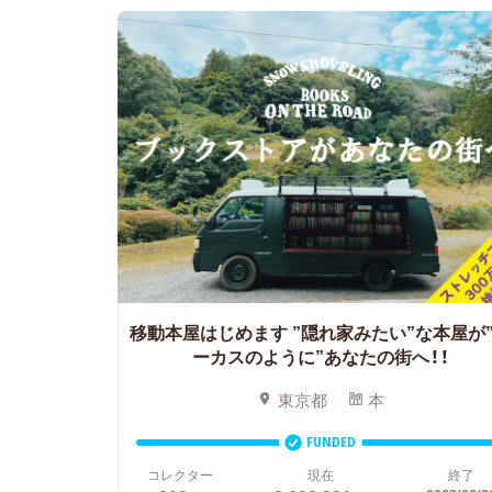
移動本屋はじめます
”隠れ家みたい”な本屋が
ーカスのように”あなたの街へ！！
東京都
本
FUNDED
コレクター
現在
終了