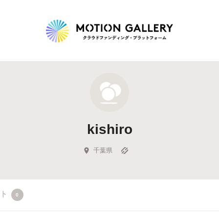
Highlight
人気のプロジェクト
新着プロジェクト
終了間近のプロジェ
kishiro
Feature
タグから探す
キュレーターから探す
特集から探す
千葉県
Legendary
クト
0
最新達成プロジェクト
調達額が大きいプロジェクト