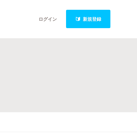
ログイン
新規登録
クト
最新進捗報告から探す