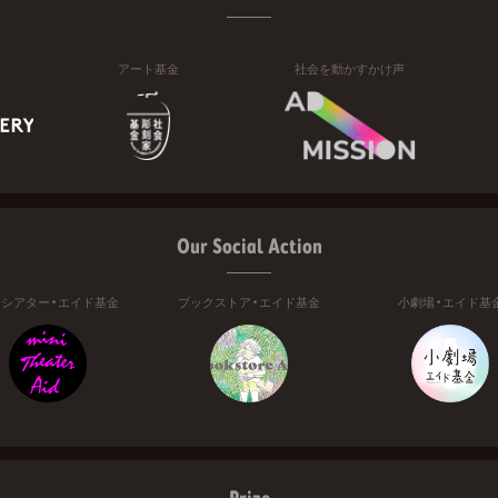
アート基金
社会を動かすかけ声
Our Social Action
ニシアター・エイド基金
ブックストア・エイド基金
小劇場・エイド基