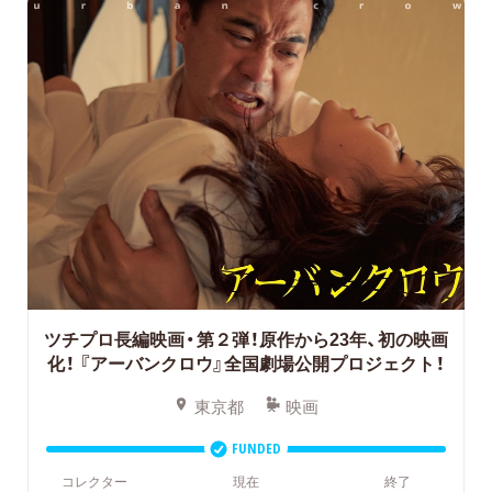
ツチプロ長編映画・第２弾！原作から23年、初の映画
化！
『アーバンクロウ』全国劇場公開プロジェクト！
東京都
映画
FUNDED
コレクター
現在
終了