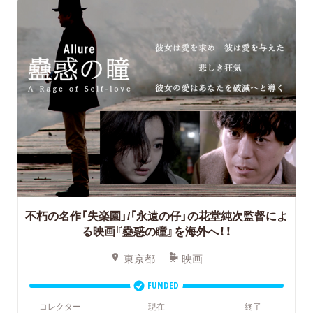
不朽の名作「失楽園」/「永遠の仔」の花堂純次監督によ
る映画『蠱惑の瞳』を海外へ！！
東京都
映画
FUNDED
コレクター
現在
終了