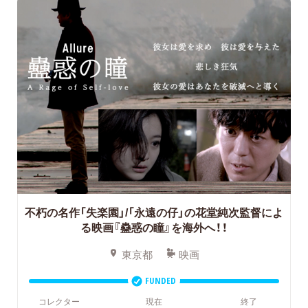
不朽の名作「失楽園」/「永遠の仔」の花堂純次監督によ
る映画『蠱惑の瞳』を海外へ！！
東京都
映画
FUNDED
コレクター
現在
終了