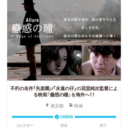
不朽の名作「失楽園」/「永遠の仔」の花堂純次監督によ
る映画『蠱惑の瞳』を海外へ！！
東京都
映画
FUNDED
コレクター
現在
終了