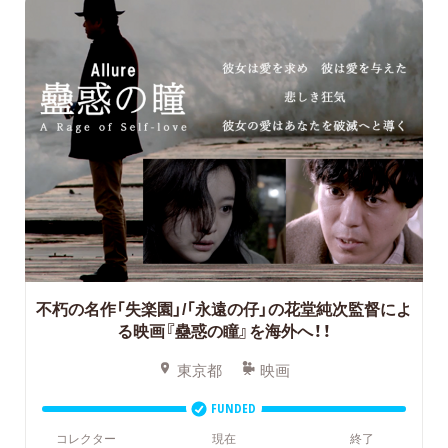
不朽の名作「失楽園」/「永遠の仔」の花堂純次監督によ
る映画『蠱惑の瞳』を海外へ！！
東京都
映画
FUNDED
コレクター
現在
終了