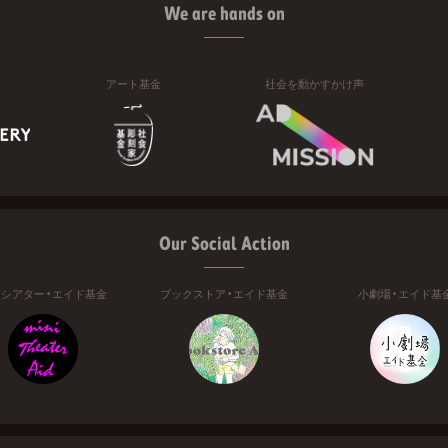
We are hands on
アート基金
社会を動かすかけ声
Our Social Action
ニシアター・エイド基金
ブックストア・エイド基金
小劇場・エイド基