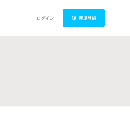
ログイン
新規登録
クト
最新進捗報告から探す