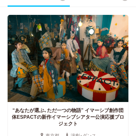
“あなたが選ぶ、ただ一つの物語”
イマーシブ創作団
体ESPACTの新作イマーシブシアター公演応援プロ
ジェクト
東京都
演劇・ダンス