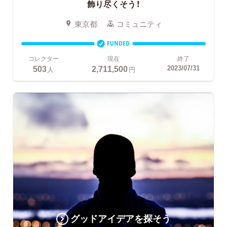
飾り尽くそう！
東京都
コミュニティ
FUNDED
コレクター
現在
終了
503
2,711,500
2023/07/31
人
円
グッドアイデアを探そう