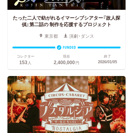
たった二人で紡がれるイマーシブシアター『故人探
偵』第二話の
制作を応援するプロジェクト
東京都
演劇・ダンス
FUNDED
コレクター
現在
終了
153
2,400,000
2026/01/05
人
円