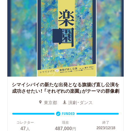
シマイシバイの新たな出発となる旗揚げ直し公演を
成功させたい！
「それぞれの楽園」がテーマの群像劇
東京都
演劇・ダンス
FUNDED
コレクター
現在
終了
47
487,000
2023/12/18
人
円