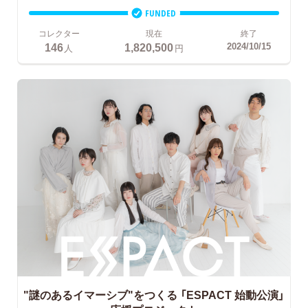
FUNDED
コレクター
現在
終了
146
1,820,500
2024/10/15
人
円
"謎のあるイマーシブ"をつくる
「ESPACT 始動公演」