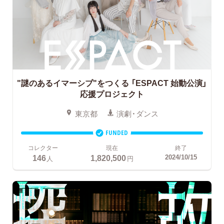
"謎のあるイマーシブ"をつくる
「ESPACT 始動公演」
応援プロジェクト
東京都
演劇・ダンス
FUNDED
コレクター
現在
終了
146
1,820,500
2024/10/15
人
円