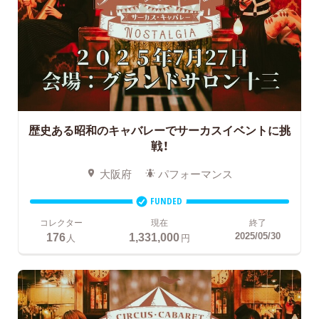
歴史ある昭和のキャバレーでサーカスイベントに挑
戦！
大阪府
パフォーマンス
FUNDED
コレクター
現在
終了
176
1,331,000
2025/05/30
人
円