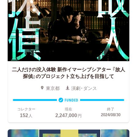
二人だけの没入体験 新作イマーシブシアター
『故人
探偵』のプロジェクト立ち上げを目指して
東京都
演劇・ダンス
FUNDED
コレクター
現在
終了
152
2,247,000
2024/08/30
人
円