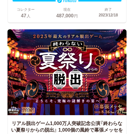
FUNDED
コレクター
現在
終了
47
487,000
2023/12/18
人
円
リアル脱出ゲーム1,000万人突破記念公演『終わらな
い夏祭りからの脱出』
1,000個の風鈴で幕張メッセを