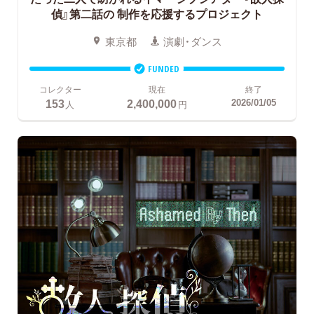
偵』第二話の
制作を応援するプロジェクト
東京都
演劇・ダンス
FUNDED
コレクター
現在
終了
153
2,400,000
2026/01/05
人
円