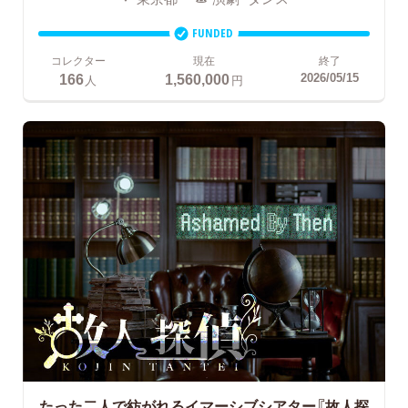
FUNDED
コレクター
現在
終了
166
1,560,000
2026/05/15
人
円
たった二人で紡がれるイマーシブシアター『故人探