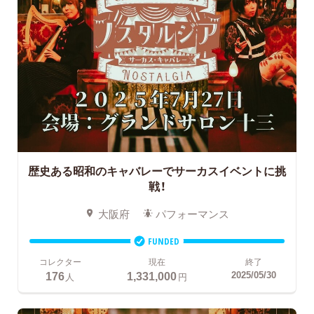
歴史ある昭和のキャバレーでサーカスイベントに挑
戦！
大阪府
パフォーマンス
FUNDED
コレクター
現在
終了
176
1,331,000
2025/05/30
人
円