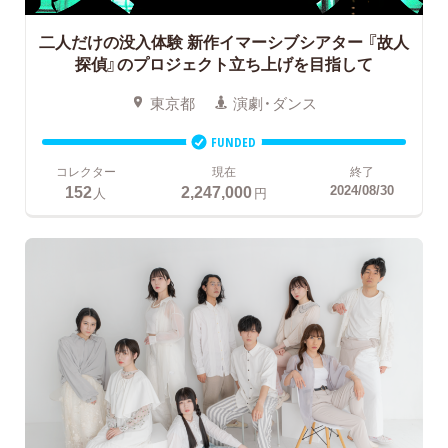
二人だけの没入体験 新作イマーシブシアター
『故人
探偵』のプロジェクト立ち上げを目指して
東京都
演劇・ダンス
FUNDED
コレクター
現在
終了
152
2,247,000
2024/08/30
人
円