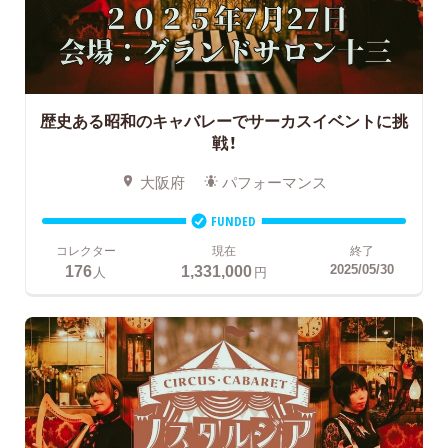
歴史ある昭和のキャバレーでサーカスイベントに挑
戦！
大阪府
パフォーマンス
FUNDED
コレクター
現在
終了
176
1,331,000
2025/05/30
人
円