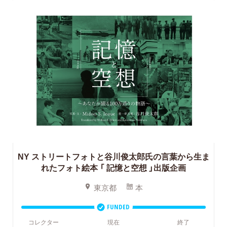
NY ストリートフォトと谷川俊太郎氏の言葉から生ま
れたフォト絵本
「 記憶と空想 」出版企画
東京都
本
FUNDED
コレクター
現在
終了