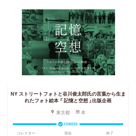
NY ストリートフォトと谷川俊太郎氏の言葉から生ま
れたフォト絵本
「 記憶と空想 」出版企画
東京都
本
FUNDED
コレクター
現在
終了