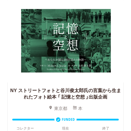
NY ストリートフォトと谷川俊太郎氏の言葉から生ま
れたフォト絵本
「 記憶と空想 」出版企画
東京都
本
FUNDED
コレクター
現在
終了