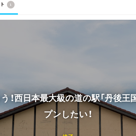
クト
1
！西日本最大級の道の駅「丹後王国」内
プンしたい！