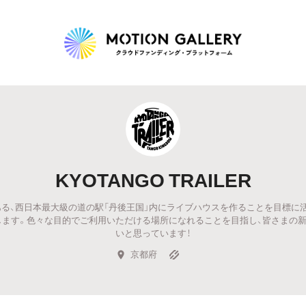
Highlight
人気のプロジェクト
新着プロジェクト
終了間近のプロジェ
KYOTANGO TRAILER
Feature
る、西日本最大級の道の駅「丹後王国」内にライブハウスを作ることを目標に
タグから探す
キュレーターから探す
特集から探す
と申します。色々な目的でご利用いただける場所になれることを目指し、皆さまの
いと思っています！
京都府
Legendary
最新達成プロジェクト
調達額が大きいプロジェクト