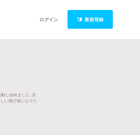
ログイン
新規登録
クト
活動し始めました、京
最新進捗報告から探す
新しい遊び場になりた