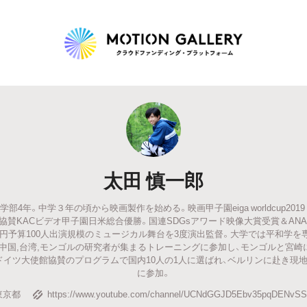
Highlight
人気のプロジェクト
新着プロジェクト
終了間近のプロジェ
太田 慎一郎
Feature
部4年。中学３年の頃から映画製作を始める。映画甲子園eiga worldcup201
タグから探す
キュレーターから探す
特集から探す
協賛KACビデオ甲子園日米総合優勝。国連SDGsアワード映像大賞受賞＆AN
0万円予算100人出演規模のミュージカル舞台を3度演出監督。大学では平和学を専
,中国,台湾,モンゴルの研究者が集まるトレーニングに参加し、モンゴルと宮
Legendary
は、ドイツ大使館協賛のプログラムで国内10人の1人に選ばれ、ベルリンに赴き現
に参加。
最新達成プロジェクト
調達額が大きいプロジェクト
東京都
https://www.youtube.com/channel/UCNdGGJD5Ebv35pqDENvS