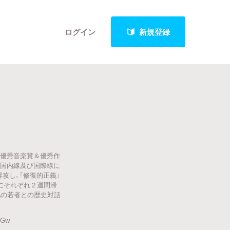
ログイン
新規登録
クト
9 優秀音楽賞＆優秀作
最新進捗報告から探す
A国内線及び国際線に
攻し、「修復的正義」
崎にそれぞれ２週間滞
地の若者との歴史対話
SGw