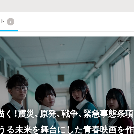
クト
1
く！震災、原発、戦争、緊急事態条項、
うる未来を舞台にした青春映画を作