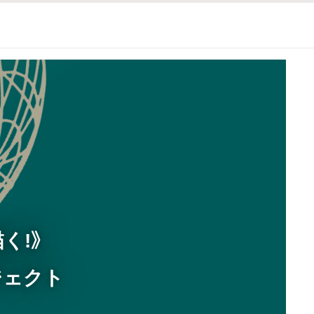
く!》
ジェクト