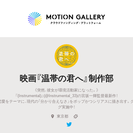
Highlight
人気のプロジェクト
新着プロジェクト
終了間近のプロジェ
映画『温帯の君へ』制作部
Feature
《突然、彼女が環境活動家になった。》
タグから探す
キュレーターから探す
特集から探す
『(Instrumental)』(@Instrumental_33)の宮坂一輝監督最新作！
恋愛をテーマに、現代の「分かり合えなさ」をポップかつシリアスに描き出す。
グ実施中！
Legendary
東京都
最新達成プロジェクト
調達額が大きいプロジェクト