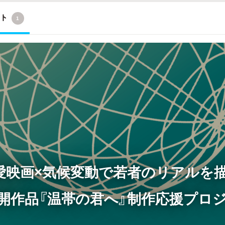
クト
1
愛映画×気候変動で若者のリアルを描
開作品『温帯の君へ』制作応援プロ