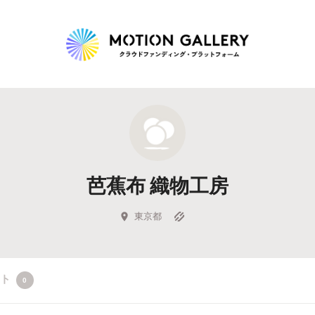
Highlight
人気のプロジェクト
新着プロジェクト
終了間近のプロジェ
芭蕉布 織物工房
Feature
タグから探す
キュレーターから探す
特集から探す
東京都
Legendary
クト
0
最新達成プロジェクト
調達額が大きいプロジェクト