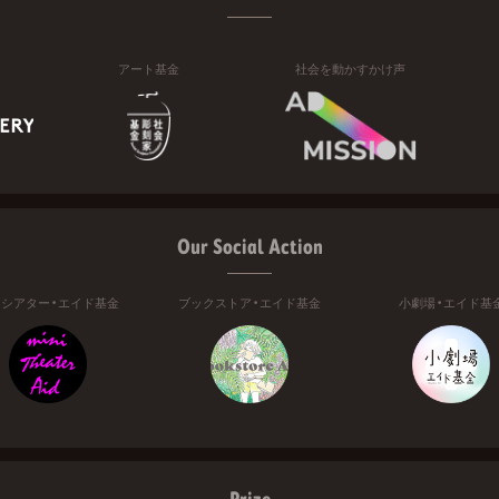
アート基金
社会を動かすかけ声
Our Social Action
ニシアター・エイド基金
ブックストア・エイド基金
小劇場・エイド基