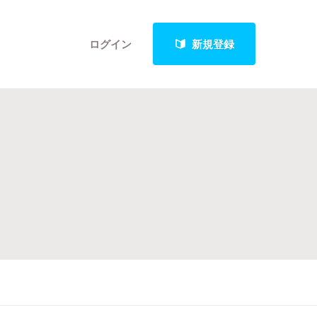
ログイン
新規登録
クト
最新進捗報告から探す