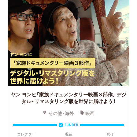
ヤン ヨンヒ「家族ドキュメンタリー映画３部作」
デジ
タル・リマスタリング版を世界に届けよう！
その他・海外
映画
FUNDED
コレクター
現在
終了